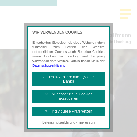
WIR VERWENDEN COOKIES
Schmeding & Hoffmann
Steuerberatung in Hamburg
Entscheiden Sie selbst, ob diese Website neben
funktionell zum Betrieb der Website
erforderlichen Cookies auch Betreiber-Cookies
sowie Cookies für Tracking und Targeting
verwenden darf. Weitere Details finden Sie in der
Datenschutzerklärung
.
✓ Ich akzeptiere alle (Vielen
Dank!)
✕ Nur essenzielle Cookies
akzeptieren
✎ Individuelle Präferenzen
·
Datenschutzerklärung
Impressum
Notwendige Cookies
Diese Cookies sind erforderlich, um die
grundlegende Funktionalität der Website