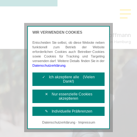
WIR VERWENDEN COOKIES
Schmeding & Hoffmann
Steuerberatung in Hamburg
Entscheiden Sie selbst, ob diese Website neben
funktionell zum Betrieb der Website
erforderlichen Cookies auch Betreiber-Cookies
sowie Cookies für Tracking und Targeting
verwenden darf. Weitere Details finden Sie in der
Datenschutzerklärung
.
✓ Ich akzeptiere alle (Vielen
Dank!)
✕ Nur essenzielle Cookies
akzeptieren
✎ Individuelle Präferenzen
·
Datenschutzerklärung
Impressum
Notwendige Cookies
Diese Cookies sind erforderlich, um die
grundlegende Funktionalität der Website