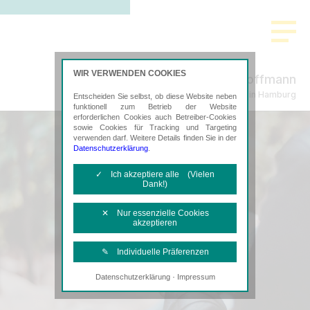
WIR VERWENDEN COOKIES
Schmeding & Hoffmann
Steuerberatung in Hamburg
Entscheiden Sie selbst, ob diese Website neben
funktionell zum Betrieb der Website
erforderlichen Cookies auch Betreiber-Cookies
sowie Cookies für Tracking und Targeting
verwenden darf. Weitere Details finden Sie in der
Datenschutzerklärung
.
✓ Ich akzeptiere alle (Vielen
Dank!)
✕ Nur essenzielle Cookies
akzeptieren
✎ Individuelle Präferenzen
·
Datenschutzerklärung
Impressum
Notwendige Cookies
Diese Cookies sind erforderlich, um die
grundlegende Funktionalität der Website