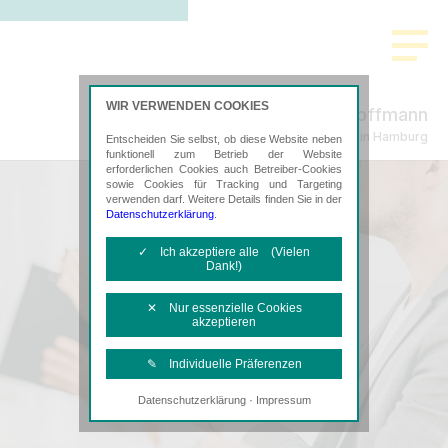
WIR VERWENDEN COOKIES
Schmeding & Hoffmann
Steuerberatung in Hamburg
Entscheiden Sie selbst, ob diese Website neben
funktionell zum Betrieb der Website
erforderlichen Cookies auch Betreiber-Cookies
sowie Cookies für Tracking und Targeting
verwenden darf. Weitere Details finden Sie in der
Datenschutzerklärung
.
✓ Ich akzeptiere alle (Vielen
Dank!)
✕ Nur essenzielle Cookies
akzeptieren
✎ Individuelle Präferenzen
·
Datenschutzerklärung
Impressum
Notwendige Cookies
Diese Cookies sind erforderlich, um die
grundlegende Funktionalität der Website