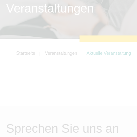
zu sichern.
Veranstaltungen
Tracking- und Targeting-Cookies
Diese Cookies sind erforderlich, um
unsere Website auf Ihre Bedürfnisse hin
zu optimieren. Hierzu gehört eine
bedarfsgerechte Gestaltung und
fortlaufende Verbesserung unseres
Angebotes einschließlich der
Verknüpfung zu Social-Media-
Angeboten von z.B. Facebook und
Startseite
Veranstaltungen
Aktuelle Veranstaltung
LinkedIn.
Betreibercookies
Diese Cookies sind erforderlich, um z.B.
Google Maps zu nutzen oder
eingebettete Videos abspielen zu
können.
Sprechen Sie uns an