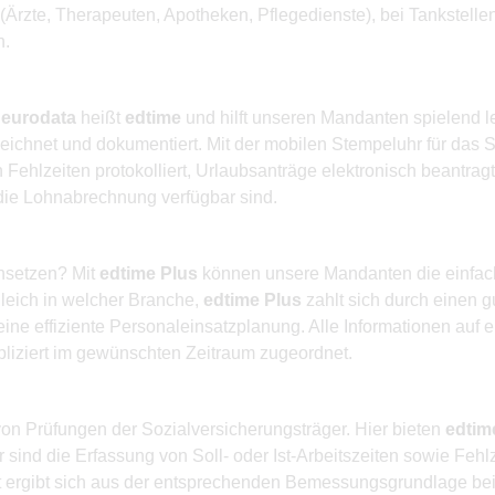
rzte, Therapeuten, Apotheken, Pflegedienste), bei Tankstellen
h.
r
eurodata
heißt
edtime
und hilft unseren Mandanten spielend le
eichnet und dokumentiert. Mit der mobilen Stempeluhr für das 
ehlzeiten protokolliert, Urlaubsanträge elektronisch beantragt
 die Lohnabrechnung verfügbar sind.
insetzen? Mit
edtime Plus
können unsere Mandanten die einfache
leich in welcher Branche,
edtime Plus
zahlt sich durch einen g
eine effiziente Personaleinsatzplanung. Alle Informationen auf 
liziert im gewünschten Zeitraum zugeordnet.
on Prüfungen der Sozialversicherungsträger. Hier bieten
edtim
 sind die Erfassung von Soll- oder Ist-Arbeitszeiten sowie Feh
it ergibt sich aus der entsprechenden Bemessungsgrundlage bei 