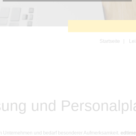
Diese Cookies sind erforderlich, um die grundlegende
Funktionalität der Website zu sichern.
Tracking- und Targeting-Cookies
Diese Cookies sind erforderlich, um unsere Website auf Ihre
Bedürfnisse hin zu optimieren. Hierzu gehört eine
bedarfsgerechte Gestaltung und fortlaufende Verbesserung
unseres Angebotes einschließlich der Verknüpfung zu
Startseite
Le
Social-Media-Angeboten von z.B. Facebook und LinkedIn.
Betreibercookies
Diese Cookies sind erforderlich, um z.B. Google Maps zu
nutzen oder eingebettete Videos abspielen zu können.
ssung und Personalp
edem Unternehmen und bedarf besonderer Aufmerksamkeit.
edtime