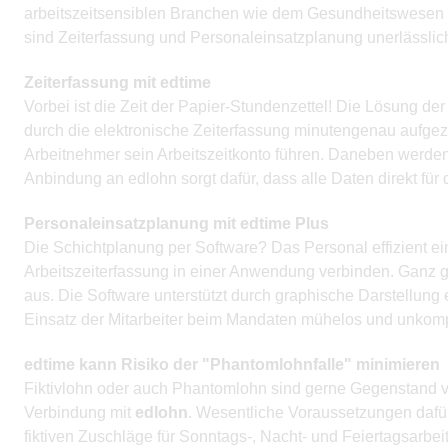
arbeitszeitsensiblen Branchen wie dem Gesundheitswesen (Ä
sind Zeiterfassung und Personaleinsatzplanung unerlässlic
Zeiterfassung mit edtime
Vorbei ist die Zeit der Papier-Stundenzettel! Die Lösung de
durch die elektronische Zeiterfassung minutengenau aufgez
Arbeitnehmer sein Arbeitszeitkonto führen. Daneben werden F
Anbindung an edlohn sorgt dafür, dass alle Daten direkt für
Personaleinsatzplanung mit edtime Plus
Die Schichtplanung per Software? Das Personal effizient e
Arbeitszeiterfassung in einer Anwendung verbinden. Ganz g
aus. Die Software unterstützt durch graphische Darstellung 
Einsatz der Mitarbeiter beim Mandaten mühelos und unkomp
edtime kann Risiko der "Phantomlohnfalle" minimieren
Fiktivlohn oder auch Phantomlohn sind gerne Gegenstand v
Verbindung mit
edlohn
. Wesentliche Voraussetzungen dafür
fiktiven Zuschläge für Sonntags-, Nacht- und Feiertagsarbe