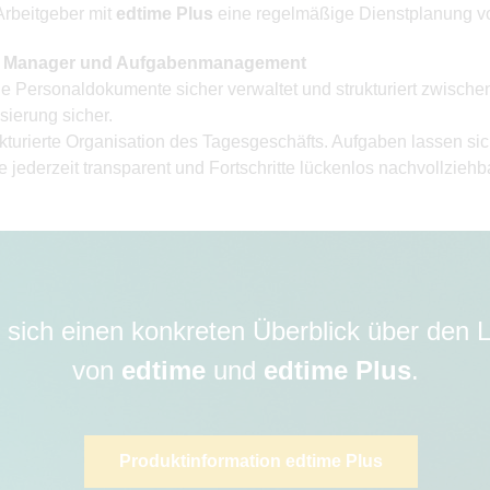
Arbeitgeber mit
edtime Plus
eine regelmäßige Dienstplanung 
en Manager und Aufgabenmanagement
Personaldokumente sicher verwaltet und strukturiert zwischen
isierung sicher.
rierte Organisation des Tagesgeschäfts. Aufgaben lassen sich 
e jederzeit transparent und Fortschritte lückenlos nachvollzieh
 sich einen konkreten Überblick über den
von
edtime
und
edtime Plus
.
Produktinformation edtime Plus